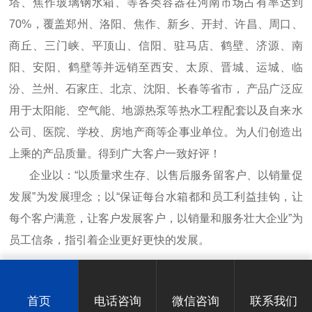
塔、焦作玻璃钢水箱、等各类容器在河南市场占有率达到
70%，覆盖郑州、洛阳、焦作、新乡、开封、许昌、周口、
商丘、三门峡、平顶山、信阳、驻马店、鹤壁、济源、南
阳、安阳、鹤壁等并远销至西安、太原、晋城、运城、临
汾、兰州、石家庄、北京、沈阳、长春等省市， 产品广泛应
用于太阳能、空气能、地源热泵等热水工程配套以及自来水
公司、医院、学校、房地产商等企事业单位。为人们创造出
上乘的产品质量。得到广大客户一致好评！
企业以：“以质量求生存、以售后服务留客户、以销量促
发展”为发展理念；以“保证每台水箱都和员工利益挂钩，让
每个客户满意，让客户发展客户，以销量和服务壮大企业”为
员工信条，指引着企业更好更快的发展。
首页
电话咨询
微信咨询
联系我们